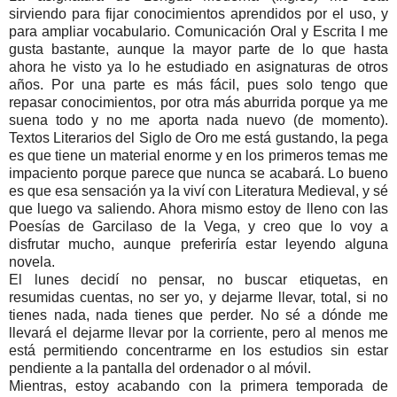
sirviendo para fijar conocimientos aprendidos por el uso, y
para ampliar vocabulario. Comunicación Oral y Escrita I me
gusta bastante, aunque la mayor parte de lo que hasta
ahora he visto ya lo he estudiado en asignaturas de otros
años. Por una parte es más fácil, pues solo tengo que
repasar conocimientos, por otra más aburrida porque ya me
suena todo y no me aporta nada nuevo (de momento).
Textos Literarios del Siglo de Oro me está gustando, la pega
es que tiene un material enorme y en los primeros temas me
impaciento porque parece que nunca se acabará. Lo bueno
es que esa sensación ya la viví con Literatura Medieval, y sé
que luego va saliendo. Ahora mismo estoy de lleno con las
Poesías de Garcilaso de la Vega, y creo que lo voy a
disfrutar mucho, aunque preferiría estar leyendo alguna
novela.
El lunes decidí no pensar, no buscar etiquetas, en
resumidas cuentas, no ser yo, y dejarme llevar, total, si no
tienes nada, nada tienes que perder. No sé a dónde me
llevará el dejarme llevar por la corriente, pero al menos me
está permitiendo concentrarme en los estudios sin estar
pendiente a la pantalla del ordenador o al móvil.
Mientras, estoy acabando con la primera temporada de