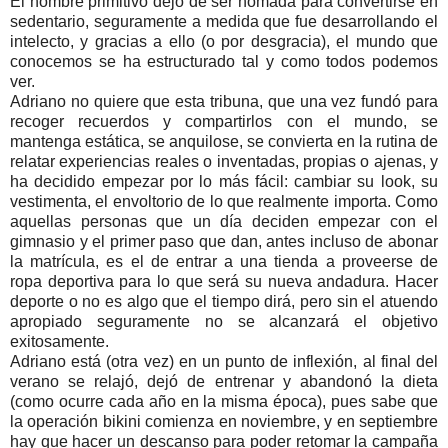
El hombre primitivo dejó de ser nómada para convertirse en
sedentario, seguramente a medida que fue desarrollando el
intelecto, y gracias a ello (o por desgracia), el mundo que
conocemos se ha estructurado tal y como todos podemos
ver.
Adriano no quiere que esta tribuna, que una vez fundó para
recoger recuerdos y compartirlos con el mundo, se
mantenga estática, se anquilose, se convierta en la rutina de
relatar experiencias reales o inventadas, propias o ajenas, y
ha decidido empezar por lo más fácil: cambiar su look, su
vestimenta, el envoltorio de lo que realmente importa. Como
aquellas personas que un día deciden empezar con el
gimnasio y el primer paso que dan, antes incluso de abonar
la matrícula, es el de entrar a una tienda a proveerse de
ropa deportiva para lo que será su nueva andadura. Hacer
deporte o no es algo que el tiempo dirá, pero sin el atuendo
apropiado seguramente no se alcanzará el objetivo
exitosamente.
Adriano está (otra vez) en un punto de inflexión, al final del
verano se relajó, dejó de entrenar y abandonó la dieta
(como ocurre cada año en la misma época), pues sabe que
la operación bikini comienza en noviembre, y en septiembre
hay que hacer un descanso para poder retomar la campaña