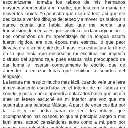
escolarizarme, tomaba los tebeos de mis hermanos
mayores y remedaba a mi madre, que leía con la manía de
mover los labios. Yo pensaba que eso era leer, así que me
dedicaba a ver los dibujos del tebeo y a mover los labios sin
darme cuenta que había algo que me perdía, una
transmisión de mensajes que sustituía con la imaginación.
Los comienzos de mi aprendizaje de la lengua escrita
fueron rígidos, era otra época más estricta, lo que peor
llevaba era escribir entre dos líneas, esa estructura tan firme
en la que tenía que encorsetar mi escritura me impedía
disfrutar del aprendizaje, pues estaba más preocupado de
dar forma e insertar correctamente lo escrito, que de
aprender a enlazar letras que remitían a sonidos del
lenguaje.
La lectura me resultó mucho más fácil, cuando veía una letra
inmediatamente escuchaba en el interior de mi cabeza un
sonido, y poco a poco aprendí a enlazarlos hasta que un día
ante un letrero escuché en mi interior una voz que me
susurraba una palabra: Málaga. A partir de entonces iba por
la calle y no podía parar de leer los rótulos que
acompasaban mis paseos, lo que al principio alegró a mis
familiares, acabó cansándoles tanto como a mi, pero por
mucho que intentaba entretener mi pensamiento en otra